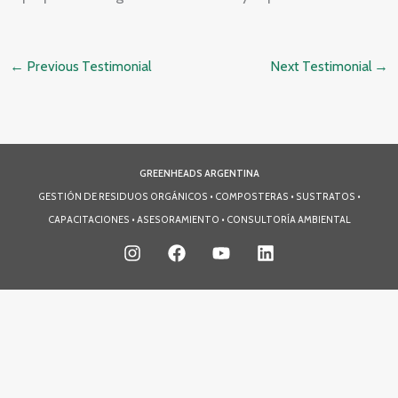
←
Previous Testimonial
Next Testimonial
→
GREENHEADS ARGENTINA
GESTIÓN DE RESIDUOS ORGÁNICOS • COMPOSTERAS • SUSTRATOS •
CAPACITACIONES • ASESORAMIENTO • CONSULTORÍA AMBIENTAL